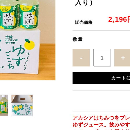
入り）
2,19
販売価格
数量
-
+
カート
アカシアはちみつをブ
ゆずジュース。
飲みや