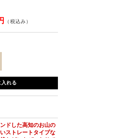
6円
（税込み）
に入れる
レンドした高知のお山の
すい
ストレートタイプな