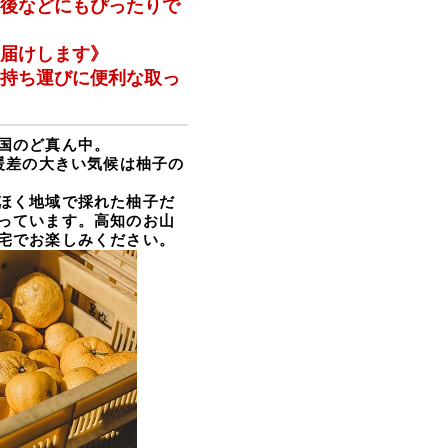
り後などにもぴったりで
お届けします》
、持ち運びに便利な
取っ
国のど真ん中。
暖差の大きい
気候は柚子の
ほく地域で採れた柚子だ
っています。高知のお山
宅でお楽しみください。