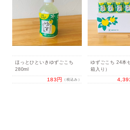
ほっとひといきゆずごこち
ゆずごこち 24本
280ml
箱入り）
183円
4,3
（税込み）