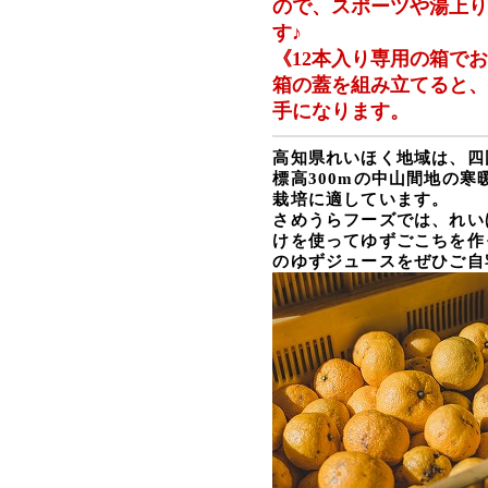
ので、
スポーツや湯上
す♪
《12本入り専用の箱で
箱の蓋を組み立てると
手になります。
高知県れいほく地域は、四
標高
300m
の中山間地の寒
栽培に適しています。
さめうらフーズでは、
れい
けを使ってゆずごこちを作
のゆずジュースをぜひご自