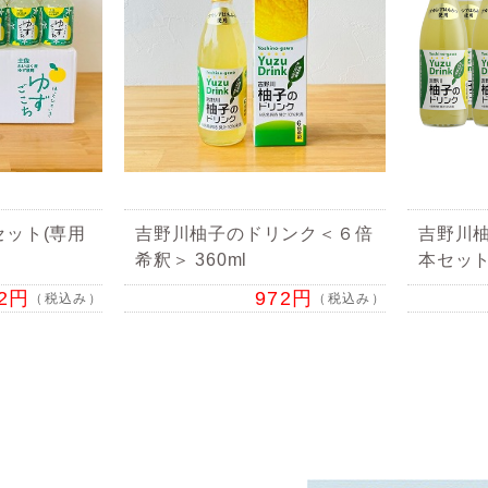
セット(専用
吉野川柚子のドリンク＜６倍
吉野川柚
希釈＞ 360ml
本セッ
92円
972円
（税込み）
（税込み）