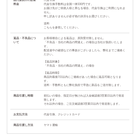
品代金以外の必要
代金引換
料金
代金引換手数料は全国一律330円です。
お届け先がご依頼人様と異なる場合、代金引換はご利用になれま
せん。
申し訳ありませんが必ず他の決済をお選びください。
送料
こちら
を参照してください。
返品・不良品につ
お客様都合による返品は、原則受付致しません。
いて
「不良品・当社の商品の間違え」の場合は当社が負担いたしま
す。
配送途中の破損などの事故がございましたら、弊社までご連絡く
ださい。
【返品対象】
「不良品・当社の商品の間違え」の場合
【返品時期】
商品到着後7日以内にご連絡があった場合に返品可能となりま
す。
送料・手数料ともに弊社負担で早急に新品をご送付致します。
商品引渡し時期
前払いの場合、指定日が無ければ入金確認後3営業日以内で発送
致します。
それ以外の場合、ご注文確認後3営業日以内で発送致します。
お支払方法
代金引換、クレジットカード
商品引渡し方法
ヤマト運輸