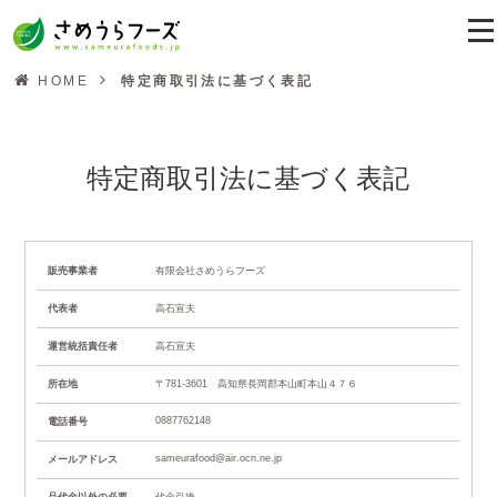
HOME
特定商取引法に基づく表記
特定商取引法に基づく表記
販売事業者
有限会社さめうらフーズ
代表者
高石宣夫
運営統括責任者
高石宣夫
所在地
〒781-3601 高知県長岡郡本山町本山４７６
0887762148
電話番号
sameurafood@air.ocn.ne.jp
メールアドレス