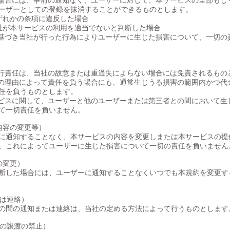
の場合には、事前の通知なく、ユーザーに対して、本サービスの全部もし
ーザーとしての登録を抹消することができるものとします。
ずれかの条項に違反した場合
社が本サービスの利用を適当でないと判断した場合
に基づき当社が行った行為によりユーザーに生じた損害について、一切の
）
履行責任は、当社の故意または重過失によらない場合には免責されるもの
かの理由によって責任を負う場合にも、通常生じうる損害の範囲内かつ代
任を負うものとします。
ービスに関して、ユーザーと他のユーザーまたは第三者との間において生
て一切責任を負いません。
内容の変更等）
に通知することなく、本サービスの内容を変更しまたは本サービスの提
、これによってユーザーに生じた損害について一切の責任を負いません
の変更）
断した場合には、ユーザーに通知することなくいつでも本規約を変更す
たは連絡）
の間の通知または連絡は、当社の定める方法によって行うものとします
務の譲渡の禁止）