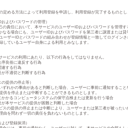
）
の定める方法によって利用登録を申請し、利用登録が完了するものとし
IDおよびパスワードの管理）
自己の責任において、本サービスのユーザーIDおよびパスワードを管理す
いかなる場合にも、ユーザーIDおよびパスワードを第三者に譲渡または貸
ユーザーIDとパスワードの組み合わせが登録情報と一致してログインさ
登録しているユーザー自身による利用とみなします。
）
本サービスの利用にあたり、以下の行為をしてはなりません。
公序良俗に違反する行為
関連する行為
社が不適切と判断する行為
スの提供の停止等）
のいずれかの事由があると判断した場合、ユーザーに事前に通知すること
提供を停止または中断することができるものとします。
にかかるコンピュータシステムの保守点検または更新を行う場合
社が本サービスの提供が困難と判断した場合
ービスの提供の停止または中断により、ユーザーまたは第三者が被ったい
理由を問わず一切の責任を負わないものとします。
および登録抹消）