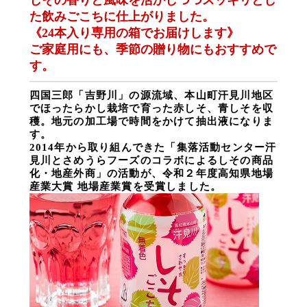
しその香りと風味を活かしつつ
スッキリとし
た飲みごこちに仕上がりました。
《24本入り専用の箱でお届けします》
ご家庭用にも、季節の贈り物にもおすすめで
す。
四国三郎「吉野川」の源流域、本山町汗見川地区
で
ほったらかし栽培で育った赤しそ、青しそ
を収
穫。
地元の加工場で時間をかけて抽出液になりま
す。
2014
年から取り組んできた「集落活動センター汗
見川とさめうらフーズのコラボによるしその商品
化・地産外商」の活動が、令和２年度高知県地場
産業大賞 地場産業賞を受賞しました。