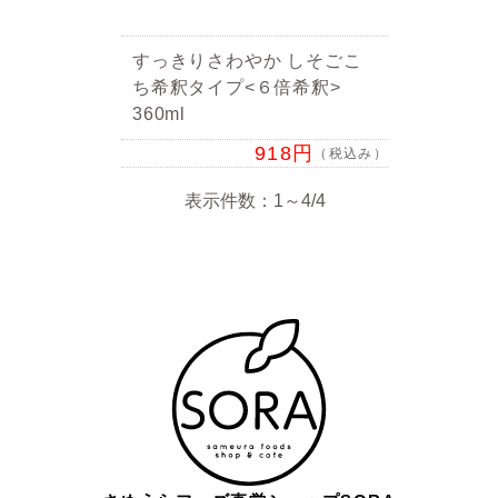
すっきりさわやか しそごこ
ち希釈タイプ<６倍希釈>
360ml
918円
（税込み）
表示件数：1～4/4